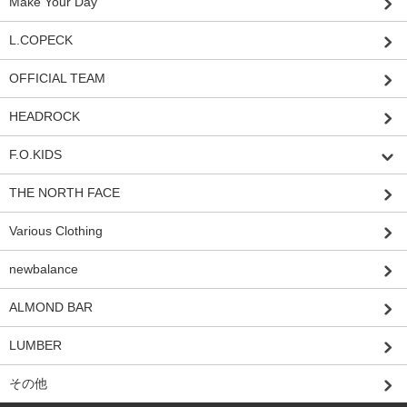
Make Your Day
L.COPECK
OFFICIAL TEAM
HEADROCK
F.O.KIDS
THE NORTH FACE
Various Clothing
newbalance
ALMOND BAR
LUMBER
その他