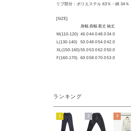
リブ部分：ポリエステル 63％・綿 34％
[SIZE]
身幅
肩幅
着丈
袖丈
M(110-120)
46.0
44.0
48.0
34.0
L(130-140)
50.0
48.0
54.0
42.0
XL(150-160)
55.0
53.0
62.0
50.0
F(160-170)
60.0
58.0
70.0
53.0
ランキング
1
2
3