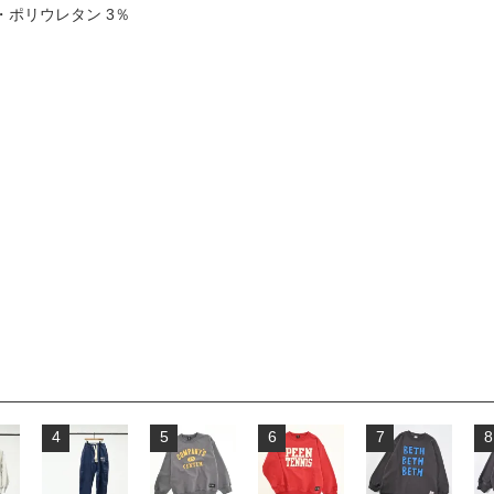
・ポリウレタン 3％
4
5
6
7
8