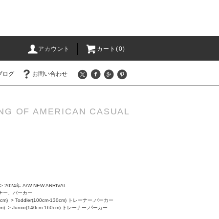
アカウント
カート(0)
ブログ
お問い合わせ
NG OF AMERICAN CASUAL
>
2024年 A/W NEW ARRIVAL
ナー、パーカー
0cm)
>
Toddler(100cm-130cm) トレーナー,パーカー
m)
>
Junior(140cm-160cm) トレーナー,パーカー
ス