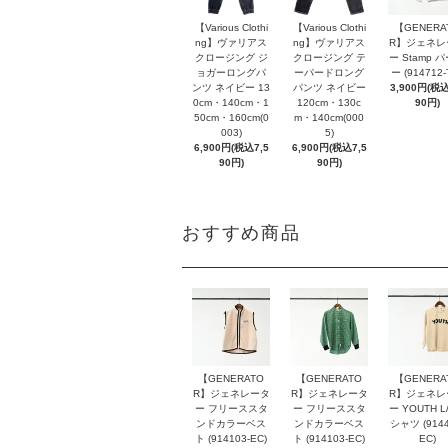
【Various Clothi
【Various Clothi
【GENERA
ng】ヴァリアス
ng】ヴァリアス
R】ジェネレ
クロージング ジ
クロージング テ
ー Stamp 
ョガーロングパ
ーパードロング
ー (914712-
ンツ ネイビー 13
パンツ ネイビー
3,900円(税込
0cm・140cm・1
120cm・130c
90円)
50cm・160cm(0
m・140cm(000
003)
5)
6,900円(税込7,5
6,900円(税込7,5
90円)
90円)
おすすめ商品
【GENERATO
【GENERATO
【GENERA
R】ジェネレータ
R】ジェネレータ
R】ジェネレ
ー フリーススタ
ー フリーススタ
ー YOUTH L/
ンドカラーベス
ンドカラーベス
シャツ (9144
ト (914103-EC)
ト (914103-EC)
EC)