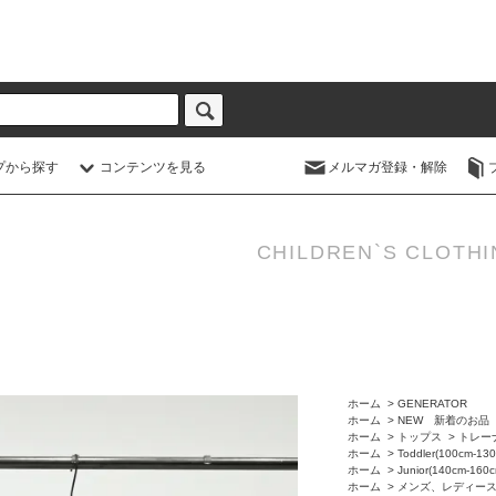
プから探す
コンテンツを見る
メルマガ登録・解除
CHILDREN`S CLOTHI
ホーム
>
GENERATOR
ホーム
>
NEW 新着のお品
ホーム
>
トップス
>
トレー
ホーム
>
Toddler(100cm-13
ホーム
>
Junior(140cm-160c
ホーム
>
メンズ、レディー