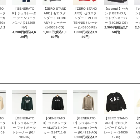
TO
【GENERATO
【ZERO STAND
【ZERO STAND
【second 】セカ
【s
ータ
R】ジェネレータ
ARD】ゼロスタ
ARD】ゼロスタ
ンド BETHスリ
ン
パーカ
ー デニムワーク
ンダード COMP
ンダード PEEN
ットプルオーバ
ッ
TG)
パンツ (914205-
ANYトレーナー
TENNISトレーナ
ー (840362-CG)
ー 
4,2
NV)
(140362-CG)
ー (140366-RE)
2,500円(税込2,7
2,
4,200円(税込4,6
1,800円(税込1,9
1,800円(税込1,9
50円)
20円)
80円)
80円)
TO
【GENERATO
【GENERATO
【GENERATO
【ZERO STAND
【Z
ータ
R】ジェネレータ
R】ジェネレータ
R】ジェネレータ
ARD】ゼロスタ
A
S T
ー フットボール
ー ALWAYS パー
ー Stamp パーカ
ンダード CALト
ン
01-
トレーナー (914
カー (914711-B
ー (914712-AG)
レーナー (14036
A
708-GN)
K)
3,900円(税込4,2
1-BK)
(