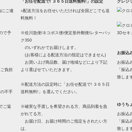
「お任せ配送で! ３６５日送料無料!」の設定
クレジ
内にご連
○配送方法をお任せいただければ全国どこでも送
料無料！
、
ので予
※佐川急便/ネコポス便/便定形外郵便/レターパッ
ク350
のいずれかでお届けします。
お振込
(お客様による配送方法の指定はできません)
お買い上げ商品数、届け地域などにより下記
お振込
様ご負担
より選ばせていただきます。
「振込
致しま
※配送方法の設定時に「お任せ配送で! ３６５日
店の不手
送料無料!」を選んでください。
ゆうちょ
でご返
※確実な手渡しを希望される方、商品到着を急
がれてる方、
お振込
お届け日、お届け時間のご指定をされたい方
「振込
は、
致しま