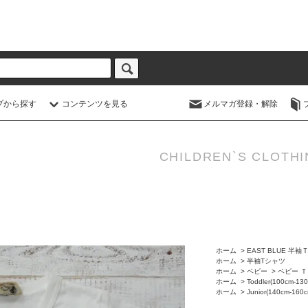
プから探す
コンテンツを見る
メルマガ登録・解除
CHILDREN`S CLOTHI
ホーム
>
EAST BLUE 半
ホーム
>
半袖Tシャツ
ホーム
>
ベビー
>
ベビー Ｔ
ホーム
>
Toddler(100cm-13
ホーム
>
Junior(140cm-160c