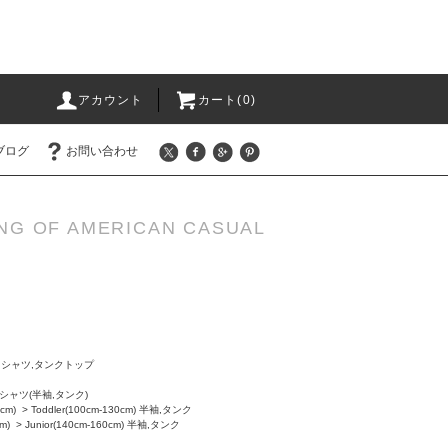
アカウント
カート(0)
ブログ
お問い合わせ
NG OF AMERICAN CASUAL
袖Ｔシャツ,タンクトップ
シャツ(半袖,タンク)
0cm)
>
Toddler(100cm-130cm) 半袖,タンク
m)
>
Junior(140cm-160cm) 半袖,タンク