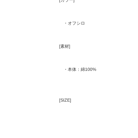
・オフシロ
[素材]
・本体：綿100%
[SIZE]