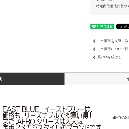
特定商取引法に基づ
この商品を友達に教
この商品について問
買い物を続ける
明
alt="E