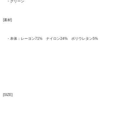
・グリーン
[素材]
・本体：レーヨン71% ナイロン24% ポリウレタン5%
[SIZE]