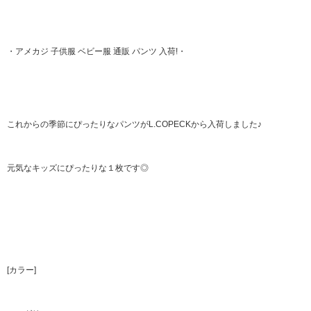
・アメカジ 子供服 ベビー服 通販 パンツ 入荷!・
これからの季節にぴったりなパンツがL.COPECKから入荷しました♪
元気なキッズにぴったりな１枚です◎
[カラー]