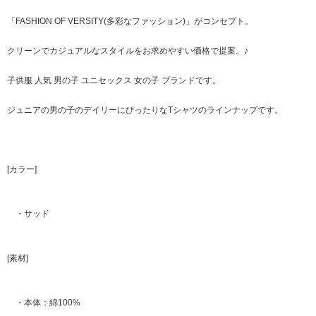
「FASHION OF VERSITY(多彩なファッション)」がコンセプト。
クリーンでカジュアルなスタイルをお求めやすい価格で提案。♪
子供服 人気 男の子 ユニセックス 女の子 ブランドです。
ジュニアの男の子のデイリーにぴったりなTシャツのラインナップです。
[カラー]
・サッド
[素材]
・本体：綿100%