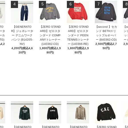
4
5
6
7
8
TO
【GENERATO
【ZERO STAND
【ZERO STAND
【second 】セカ
【s
ータ
R】ジェネレータ
ARD】ゼロスタ
ARD】ゼロスタ
ンド BETHスリ
ン
パーカ
ー デニムワーク
ンダード COMP
ンダード PEEN
ットプルオーバ
ッ
TG)
パンツ (914205-
ANYトレーナー
TENNISトレーナ
ー (840362-CG)
ー 
4,2
NV)
(140362-CG)
ー (140366-RE)
2,500円(税込2,7
2,
4,200円(税込4,6
1,800円(税込1,9
1,800円(税込1,9
50円)
20円)
80円)
80円)
TO
【GENERATO
【GENERATO
【GENERATO
【ZERO STAND
【Z