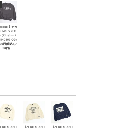
econd 】セカ
ド MARYガゼ
トプルオーバ
(840366-CG)
500円(税込2,7
50円)
ERO STAND
【ZERO STAND
【ZERO STAND