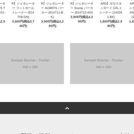
ータ
R】ジェネレータ
R】ジェネレータ
R】ジェネレータ
ARD】ゼロスタ
A
S T
ー フットボール
ー ALWAYS パー
ー Stamp パーカ
ンダード CALト
ン
01-
トレーナー (914
カー (914711-B
ー (914712-AG)
レーナー (14036
A
708-GN)
K)
3,900円(税込4,2
1-BK)
(
2,9
3,400円(税込3,7
3,900円(税込4,2
90円)
1,800円(税込1,9
1,
40円)
90円)
80円)