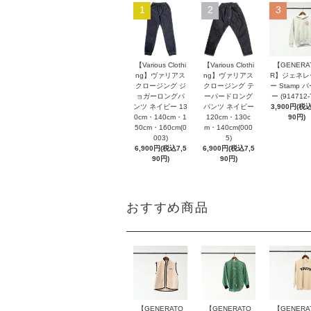
1
2
3
【Various Clothi
【Various Clothi
【GENERA
ng】ヴァリアス
ng】ヴァリアス
R】ジェネレ
クロージング ジ
クロージング テ
ー Stamp 
ョガーロングパ
ーパードロング
ー (914712-
ンツ ネイビー 13
パンツ ネイビー
3,900円(税込
0cm・140cm・1
120cm・130c
90円)
50cm・160cm(0
m・140cm(000
003)
5)
6,900円(税込7,5
6,900円(税込7,5
90円)
90円)
おすすめ商品
【GENERATO
【GENERATO
【GENERA