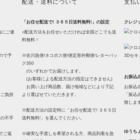
配送・送料について
支払
「お任せ配送で! ３６５日送料無料!」の設定
クレジ
内にご連
○配送方法をお任せいただければ全国どこでも送
料無料！
、
ので予
※佐川急便/ネコポス便/便定形外郵便/レターパッ
ク350
のいずれかでお届けします。
お振込
(お客様による配送方法の指定はできません)
お買い上げ商品数、届け地域などにより下記
お振込
様ご負担
より選ばせていただきます。
「振込
致しま
※配送方法の設定時に「お任せ配送で! ３６５日
店の不手
送料無料!」を選んでください。
ゆうちょ
でご返
※確実な手渡しを希望される方、商品到着を急